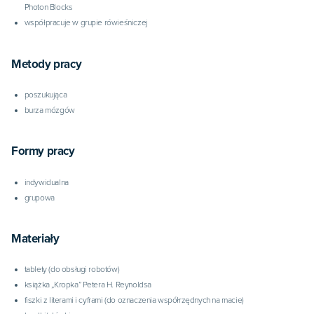
Photon Blocks
współpracuje w grupie rówieśniczej
Metody pracy
poszukująca
burza mózgów
Formy pracy
indywidualna
grupowa
Materiały
tablety (do obsługi robotów)
książka „Kropka” Petera H. Reynoldsa
fiszki z literami i cyframi (do oznaczenia współrzędnych na macie)