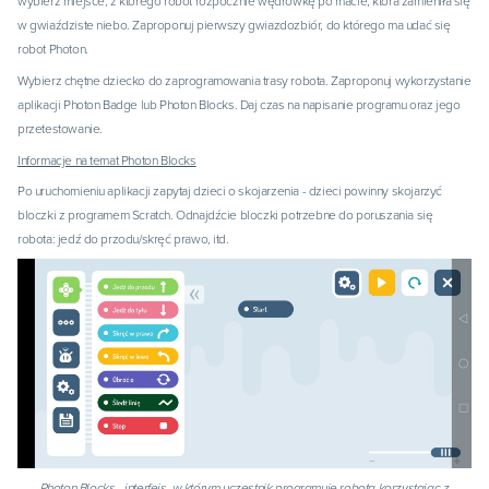
wybierz miejsce, z którego robot rozpocznie wędrówkę po macie, która zamieniła się
w gwiaździste niebo. Zaproponuj pierwszy gwiazdozbiór, do którego ma udać się
robot Photon.
Wybierz chętne dziecko do zaprogramowania trasy robota. Zaproponuj wykorzystanie
aplikacji Photon Badge lub Photon Blocks. Daj czas na napisanie programu oraz jego
przetestowanie.
Informacje na temat Photon Blocks
Po uruchomieniu aplikacji zapytaj dzieci o skojarzenia - dzieci powinny skojarzyć
bloczki z programem Scratch. Odnajdźcie bloczki potrzebne do poruszania się
robota: jedź do przodu/skręć prawo, itd.
Photon Blocks - interfejs, w którym uczestnik programuje robota korzystając z