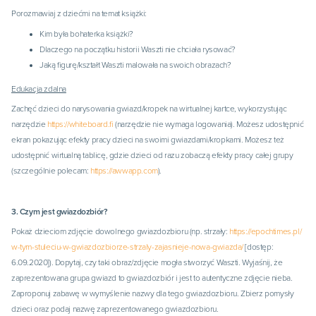
Porozmawiaj z dziećmi na temat książki:
Kim była bohaterka książki?
Dlaczego na początku historii Waszti nie chciała rysować?
Jaką figurę/kształt Waszti malowała na swoich obrazach?
Edukacja zdalna
Zachęć dzieci do narysowania gwiazd/kropek na wirtualnej kartce, wykorzystując
narzędzie
https://whiteboard.fi
(narzędzie nie wymaga logowania). Możesz udostępnić
ekran pokazując efekty pracy dzieci na swoimi gwiazdami/kropkami. Możesz też
udostępnić wirtualną tablicę, gdzie dzieci od razu zobaczą efekty pracy całej grupy
(szczególnie polecam:
https://awwapp.com
).
3. Czym jest gwiazdozbiór?
Pokaż dzieciom zdjęcie dowolnego gwiazdozbioru (np. strzały:
https://epochtimes.pl/
w-tym-stuleciu-w-gwiazdozbiorze-strzaly-zajasnieje-nowa-gwiazda/
[dostęp:
6.09.2020]). Dopytaj, czy taki obraz/zdjęcie mogła stworzyć Waszti. Wyjaśnij, że
zaprezentowana grupa gwiazd to gwiazdozbiór i jest to autentyczne zdjęcie nieba.
Zaproponuj zabawę w wymyślenie nazwy dla tego gwiazdozbioru. Zbierz pomysły
dzieci oraz podaj nazwę zaprezentowanego gwiazdozbioru.