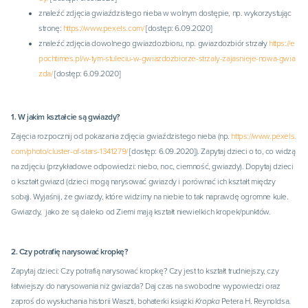
znaleźć zdjęcia gwiaździstego nieba w wolnym dostępie, np. wykorzystując
stronę:
https://www.pexels.com/
[dostęp: 6.09.2020]
znaleźć zdjęcia dowolnego gwiazdozbioru, np. gwiazdozbiór strzały
https://e
pochtimes.pl/w-tym-stuleciu-w-gwiazdozbiorze-strzaly-zajasnieje-nowa-gwia
zda/
[dostęp: 6.09.2020]
1. W jakim kształcie są gwiazdy?
Zajęcia rozpocznij od pokazania zdjęcia gwiaździstego nieba (np.
https://www.pexels.
com/photo/cluster-of-stars-1341279/
[dostęp: 6.09.2020]). Zapytaj dzieci o to, co widzą
na zdjęciu (przykładowe odpowiedzi: niebo, noc, ciemność, gwiazdy). Dopytaj dzieci
o kształt gwiazd (dzieci mogą narysować gwiazdy i porównać ich kształt między
sobą). Wyjaśnij, że gwiazdy, które widzimy na niebie to tak naprawdę ogromne kule.
Gwiazdy, jako że są daleko od Ziemi mają kształt niewielkich kropek/punktów.
2. Czy potrafię narysować kropkę?
Zapytaj dzieci: Czy potrafią narysować kropkę? Czy jest to kształt trudniejszy, czy
łatwiejszy do narysowania niż gwiazda? Daj czas na swobodne wypowiedzi oraz
zaproś do wysłuchania historii Waszti, bohaterki książki
Kropka
Petera H. Reynoldsa.