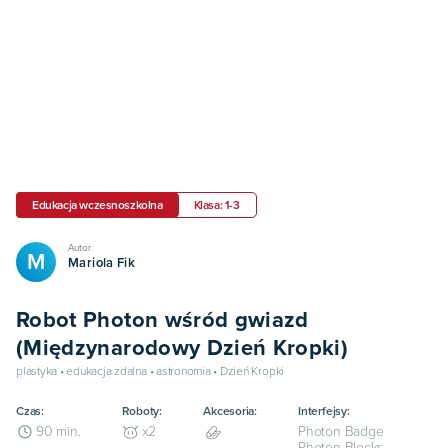
Edukacja wczesnoszkolna
Klasa: 1-3
Autor:
M
Mariola Fik
Robot Photon wśród gwiazd
(Międzynarodowy Dzień Kropki)
plastyka • edukacja zdalna • astronomia • Dzień Kropki
Czas:
Roboty:
Akcesoria:
Interfejsy:
Photon Badge
90
min.
x
2
Photon Blocks