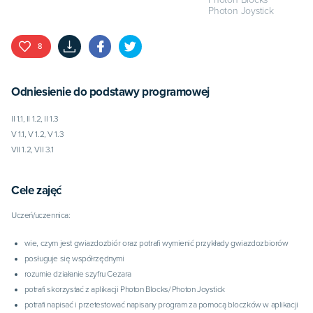
Photon Joystick
8
Odniesienie do podstawy programowej
II 1.1, II 1.2, II 1.3

V 1.1, V 1.2, V 1.3

VII 1.2, VII 3.1
Cele zajęć
Uczeń/uczennica:
wie, czym jest gwiazdozbiór oraz potrafi wymienić przykłady gwiazdozbiorów
posługuje się współrzędnymi
rozumie działanie szyfru Cezara
potrafi skorzystać z aplikacji Photon Blocks/ Photon Joystick
potrafi napisać i przetestować napisany program za pomocą bloczków w aplikacji