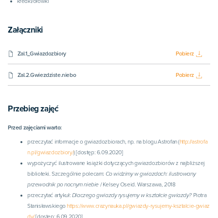
kredki/ołówki
Załączniki
Zal.1_Gwiazdozbiory
Pobierz
Zal.2.Gwiezdziste.niebo
Pobierz
Przebieg zajęć
Przed zajęciami warto:
przeczytać informacje o gwiazdozbiorach, np. na blogu Astrofan (
http://astrofa
n.pl/gwiazdozbiory/
) [dostęp: 6.09.2020]
wypożyczyć ilustrowane książki dotyczących gwiazdozbiorów z najbliższej
biblioteki. Szczególnie polecam:
Co widzimy w gwiazdach: ilustrowany
przewodnik po nocnym niebie
/ Kelsey Oseid. Warszawa, 2018
przeczytać artykuł:
Dlaczego gwiazdy rysujemy w kształcie gwiazdy?
Piotra
Stanisławskiego
https://www.crazynauka.pl/gwiazdy-rysujemy-ksztalcie-gwiaz
dy/
[dostęp: 6.09.2020]