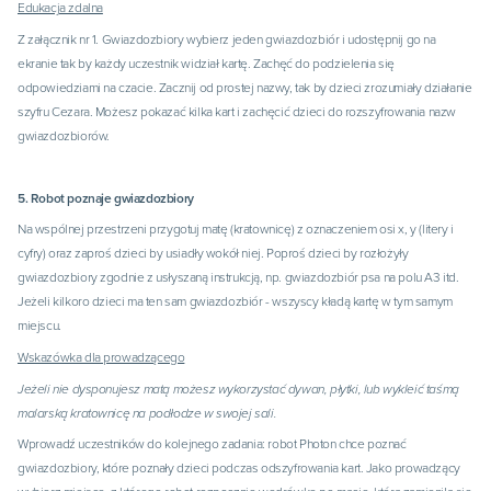
Edukacja zdalna
Z załącznik nr 1. Gwiazdozbiory wybierz jeden gwiazdozbiór i udostępnij go na
ekranie tak by każdy uczestnik widział kartę. Zachęć do podzielenia się
odpowiedziami na czacie. Zacznij od prostej nazwy, tak by dzieci zrozumiały działanie
szyfru Cezara. Możesz pokazać kilka kart i zachęcić dzieci do rozszyfrowania nazw
gwiazdozbiorów.
5. Robot poznaje gwiazdozbiory
Na wspólnej przestrzeni przygotuj matę (kratownicę) z oznaczeniem osi x, y (litery i
cyfry) oraz zaproś dzieci by usiadły wokół niej. Poproś dzieci by rozłożyły
gwiazdozbiory zgodnie z usłyszaną instrukcją, np. gwiazdozbiór psa na polu A3 itd.
Jeżeli kilkoro dzieci ma ten sam gwiazdozbiór - wszyscy kładą kartę w tym samym
miejscu.
Wskazówka dla prowadzącego
Jeżeli nie dysponujesz matą możesz wykorzystać dywan, płytki, lub wykleić taśmą
malarską kratownicę na podłodze w swojej sali.
Wprowadź uczestników do kolejnego zadania: robot Photon chce poznać
gwiazdozbiory, które poznały dzieci podczas odszyfrowania kart. Jako prowadzący