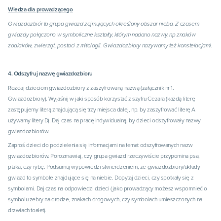
Wiedza dla prowadzącego
Gwiazdozbiór to grupa gwiazd zajmujących określony obszar nieba. Z czasem
gwiazdy połączono w symboliczne kształty, którym nadano nazwy, np znaków
zodiaków, zwierząt, postaci z mitologii. Gwiazdozbiory nazywamy też konstelacjami.
4. Odszyfruj nazwę gwiazdozbioru
Rozdaj dzieciom gwiazdozbiory z zaszyfrowaną nazwą (załącznik nr 1.
Gwiazdozbiory). Wyjaśnij w jaki sposób korzystać z szyfru Cezara (każdą literę
zastępujemy literą znajdującą się trzy miejsca dalej, np. by zaszyfrować literę A
używamy litery D). Daj czas na pracę indywidualną, by dzieci odszyfrowały nazwy
gwiazdozbiorów.
Zaproś dzieci do podzielenia się informacjami na temat odszyfrowanych nazw
gwiazdozbiorów. Porozmawiaj, czy grupa gwiazd rzeczywiście przypomina psa,
ptaka, czy rybę. Podsumuj wypowiedzi stwierdzeniem, że gwiazdozbiory/układy
gwiazd to symbole znajdujące się na niebie. Dopytaj dzieci, czy spotkały się z
symbolami. Daj czas na odpowiedzi dzieci (jako prowadzący możesz wspomnieć o
symbolu zebry na drodze, znakach drogowych, czy symbolach umieszczonych na
drzwiach toalet).