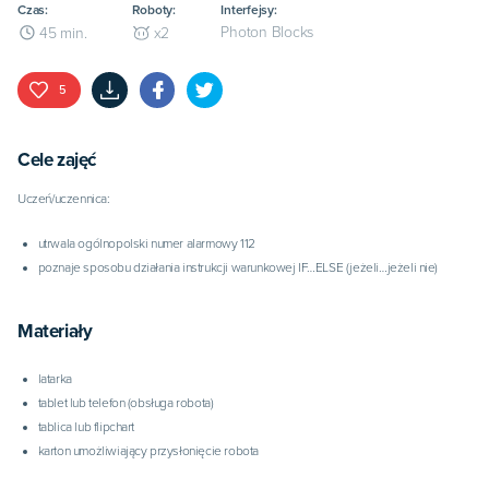
Czas:
Roboty:
Interfejsy:
Photon Blocks
45
min.
x
2
5
Cele zajęć
Uczeń/uczennica:
utrwala ogólnopolski numer alarmowy 112
poznaje sposobu działania instrukcji warunkowej IF…ELSE (jeżeli…jeżeli nie)
Materiały
latarka
tablet lub telefon (obsługa robota)
tablica lub flipchart
karton umożliwiający przysłonięcie robota