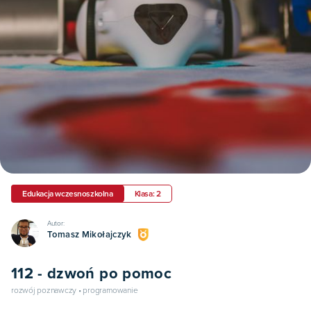
Edukacja wczesnoszkolna
Klasa: 2
Autor:
Tomasz Mikołajczyk
112 - dzwoń po pomoc
rozwój poznawczy • programowanie