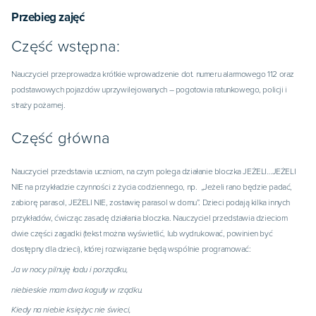
Przebieg zajęć
Część wstępna:
Nauczyciel przeprowadza krótkie wprowadzenie dot. numeru alarmowego 112 oraz
podstawowych pojazdów uprzywilejowanych – pogotowia ratunkowego, policji i
straży pożarnej.
Część główna
Nauczyciel przedstawia uczniom, na czym polega działanie bloczka JEŻELI…JEŻELI
NIE na przykładzie czynności z życia codziennego, np. „Jeżeli rano będzie padać,
zabiorę parasol, JEŻELI NIE, zostawię parasol w domu”. Dzieci podają kilka innych
przykładów, ćwicząc zasadę działania bloczka. Nauczyciel przedstawia dzieciom
dwie części zagadki (tekst można wyświetlić, lub wydrukować, powinien być
dostępny dla dzieci), której rozwiązanie będą wspólnie programować:
Ja w nocy pilnuję ładu i porządku,
niebieskie mam dwa koguty w rządku.
Kiedy na niebie księżyc nie świeci,