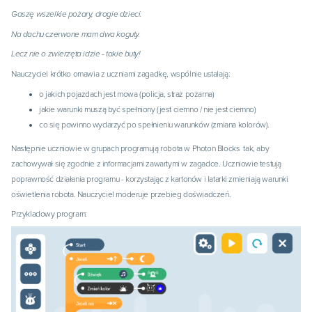
Gaszę wszelkie pożary, drogie dzieci.
Na dachu czerwone mam dwa koguty.
Lecz nie o zwierzęta idzie - takie buty!
Nauczyciel krótko omawia z uczniami zagadkę, wspólnie ustalają:
o jakich pojazdach jest mowa (policja, straż pożarna)
jakie warunki muszą być spełniony (jest ciemno / nie jest ciemno)
co się powinno wydarzyć po spełnieniu warunków (zmiana kolorów).
Następnie uczniowie w grupach programują robota w Photon Blocks tak, aby
zachowywał się zgodnie z informacjami zawartymi w zagadce. Uczniowie testują
poprawność działania programu - korzystając z kartonów i latarki zmieniają warunki
oświetlenia robota. Nauczyciel moderuje przebieg doświadczeń.
Przykladowy program: