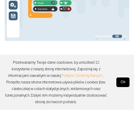
Przetwarzamy Twoje dane osobowe, by umożliwić Ci
Ciekawostki/Pytania otwierające
korzystanie z naszej strony internetowej. Zapoznaj się z
informacjami zawartymi w naszej
Polityce Ochrony Danych
.
Na jakie inne czynniki może reagować Photon?
Ok
Ponadto nasza strona internetowa używa plików cookies (tzw.
Czy znasz urządzenia, które reagują na dźwięk, światło, ruch?
ciasteczka) w celach statystycznych, reklamowych oraz
Dodano:
28-10-2020
, przez:
Tomasz Mikołajczyk
, Ostatnia aktualizacja:
05-02-2021
funkcjonalnych. Dzięki nim możemy indywidualnie dostosować
stronę do twoich potrzeb.
Dyskusja (brak komentarzy)
Zaloguj się, aby rozpocząć dyskusję