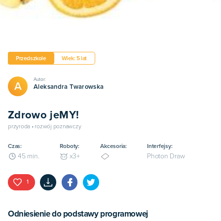
Przedszkole
Wiek: 5 lat
Autor:
A
Aleksandra Twarowska
Zdrowo jeMY!
przyroda • rozwój poznawczy
Czas:
Roboty:
Akcesoria:
Interfejsy:
Photon Draw
45
min.
x
3+
1
Odniesienie do podstawy programowej