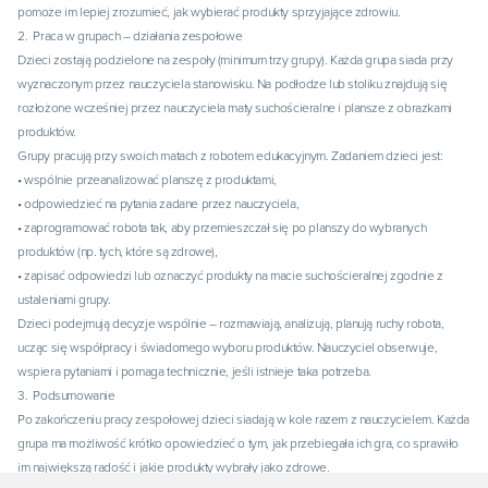
pomoże im lepiej zrozumieć, jak wybierać produkty sprzyjające zdrowiu.
2. Praca w grupach – działania zespołowe
Dzieci zostają podzielone na zespoły (minimum trzy grupy). Każda grupa siada przy
wyznaczonym przez nauczyciela stanowisku. Na podłodze lub stoliku znajdują się
rozłożone wcześniej przez nauczyciela maty suchościeralne i plansze z obrazkami
produktów.
Grupy pracują przy swoich matach z robotem edukacyjnym. Zadaniem dzieci jest:
• wspólnie przeanalizować planszę z produktami,
• odpowiedzieć na pytania zadane przez nauczyciela,
• zaprogramować robota tak, aby przemieszczał się po planszy do wybranych
produktów (np. tych, które są zdrowe),
• zapisać odpowiedzi lub oznaczyć produkty na macie suchościeralnej zgodnie z
ustaleniami grupy.
Dzieci podejmują decyzje wspólnie – rozmawiają, analizują, planują ruchy robota,
ucząc się współpracy i świadomego wyboru produktów. Nauczyciel obserwuje,
wspiera pytaniami i pomaga technicznie, jeśli istnieje taka potrzeba.
3. Podsumowanie
Po zakończeniu pracy zespołowej dzieci siadają w kole razem z nauczycielem. Każda
grupa ma możliwość krótko opowiedzieć o tym, jak przebiegała ich gra, co sprawiło
im największą radość i jakie produkty wybrały jako zdrowe.