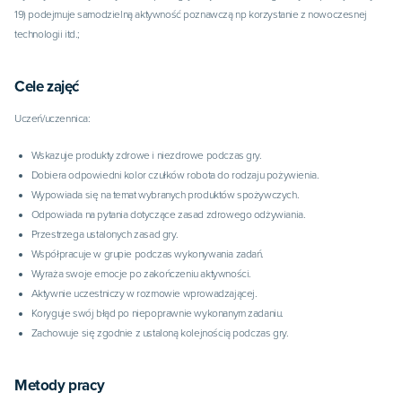
19) podejmuje samodzielną aktywność poznawczą np korzystanie z nowoczesnej 
technologii itd.;
Cele zajęć
Uczeń/uczennica:
Wskazuje produkty zdrowe i niezdrowe podczas gry.
Dobiera odpowiedni kolor czułków robota do rodzaju pożywienia.
Wypowiada się na temat wybranych produktów spożywczych.
Odpowiada na pytania dotyczące zasad zdrowego odżywiania.
Przestrzega ustalonych zasad gry.
Współpracuje w grupie podczas wykonywania zadań.
Wyraża swoje emocje po zakończeniu aktywności.
Aktywnie uczestniczy w rozmowie wprowadzającej.
Koryguje swój błąd po niepoprawnie wykonanym zadaniu.
Zachowuje się zgodnie z ustaloną kolejnością podczas gry.
Metody pracy