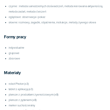
czynne : metoda samodzielnych doświadczeń, metoda kierowania aktywnością,
metoda zadań, metoda ćwiczeń
oglądowe: obserwacja i pokaz
słowne: rozmowy, zagadki, objaśnienia, instrukcje, metody żywego słowa
Formy pracy
indywidualne
grupowe
zbiorowe
Materiały
robot Photon (x3)
tablet z aplikacją (x3)
plansze z produktami żywnościowymi (x8)
plansze z pytaniami (x8)
marker suchościeralny