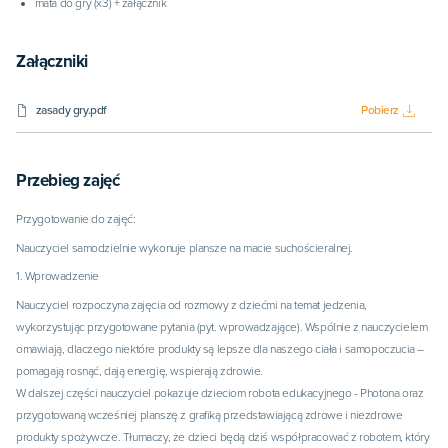
mata do gry (x3) + załącznik
Załączniki
zasady gry.pdf
Pobierz
Przebieg zajęć
Przygotowanie do zajęć:
Nauczyciel samodzielnie wykonuje plansze na macie suchościeralnej.
1. Wprowadzenie
Nauczyciel rozpoczyna zajęcia od rozmowy z dziećmi na temat jedzenia,
wykorzystując przygotowane pytania (pyt. wprowadzające). Wspólnie z nauczycielem
omawiają, dlaczego niektóre produkty są lepsze dla naszego ciała i samopoczucia –
pomagają rosnąć, dają energię, wspierają zdrowie.
W dalszej części nauczyciel pokazuje dzieciom robota edukacyjnego - Photona oraz
przygotowaną wcześniej planszę z grafiką przedstawiającą zdrowe i niezdrowe
produkty spożywcze. Tłumaczy, że dzieci będą dziś współpracować z robotem, który