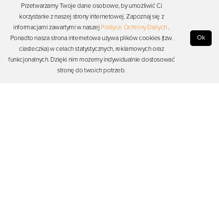
Nauczyciel podsumowuje zajęcia, nawiązując do wniosków dzieci. Wspólnie z
Przetwarzamy Twoje dane osobowe, by umożliwić Ci
dziećmi przypomina, dlaczego warto sięgać po zdrowe jedzenie i jak wpływa ono na
korzystanie z naszej strony internetowej. Zapoznaj się z
nasze ciało, energię i nastrój. Może również zapytać dzieci, co dziś zapamiętały
informacjami zawartymi w naszej
Polityce Ochrony Danych
.
najbardziej lub co było dla nich nowe.
Ok
Ponadto nasza strona internetowa używa plików cookies (tzw.
ciasteczka) w celach statystycznych, reklamowych oraz
funkcjonalnych. Dzięki nim możemy indywidualnie dostosować
Ciekawostki/Pytania otwierające
stronę do twoich potrzeb.
• Co oznacza, że jedzenie jest zdrowe?
• Jakie produkty kojarzą się Wam ze zdrowym odżywianiem?
• Dlaczego warto jeść warzywa i owoce każdego dnia?
• Jak rozpoznać, które jedzenie jest zdrowe, a które nie?
• Jakie napoje pomagają dbać o nasze zdrowie?
• Co to znaczy „jeść z umiarem”?
• Jak można jeść słodycze, żeby dbać o zdrowie?
• Jakie macie odczucia po zjedzeniu dużej ilości słodyczy lub fast foodów?
• W jaki sposób zdrowe jedzenie wpływa na nasze ciało i samopoczucie?
• Jakie śniadanie dodaje energii na cały poranek?
Dodano:
13-06-2025
, przez:
Aleksandra Twarowska
, Ostatnia aktualizacja:
13-06-2025
Dyskusja (brak komentarzy)