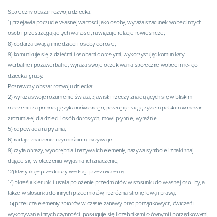
Społeczny obszar rozwoju dziecka:

1) przejawia poczucie własnej wartości jako osoby, wyraża szacunek wobec innych 
osób i przestrzegając tych wartości, nawiązuje relacje rówieśnicze;

8) obdarza uwagą inne dzieci i osoby dorosłe;

9) komunikuje się z dziećmi i osobami dorosłymi, wykorzystując komunikaty

werbalne i pozawerbalne; wyraża swoje oczekiwania społeczne wobec inne- go 
dziecka, grupy.

Poznawczy obszar rozwoju dziecka:

2) wyraża swoje rozumienie świata, zjawisk i rzeczy znajdujących się w bliskim

otoczeniu za pomocą języka mówionego, posługuje się językiem polskim w mowie 
zrozumiałej dla dzieci i osób dorosłych, mówi płynnie, wyraźnie

5) odpowiada na pytania,

6) nadaje znaczenie czynnościom, nazywa je

9) czyta obrazy, wyodrębnia i nazywa ich elementy, nazywa symbole i znaki znaj- 
dujące się w otoczeniu, wyjaśnia ich znaczenie;

12) klasyfikuje przedmioty według: przeznaczenia,

14) określa kierunki i ustala położenie przedmiotów w stosunku do własnej oso- by, a 
także w stosunku do innych przedmiotów, rozróżnia stronę lewą i prawą;

15) przelicza elementy zbiorów w czasie zabawy, prac porządkowych, ćwiczeń i 
wykonywania innych czynności, posługuje się liczebnikami głównymi i porządkowymi,
