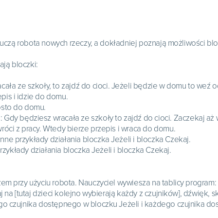
nauczą robota nowych rzeczy, a dokładniej poznają możliwości blo
ają bloczki:
ła ze szkoły, to zajdź do cioci. Jeżeli będzie w domu to weź od 
epis i idzie do domu.
rosto do domu.
 Gdy będziesz wracała ze szkoły to zajdź do cioci. Zaczekaj aż wr
 wróci z pracy. Wtedy bierze przepis i wraca do domu.
inne przykłady działania bloczka Jeżeli i bloczka Czekaj.
przykłady działania bloczka Jeżeli i bloczka Czekaj.
em przy użyciu robota. Nauczyciel wywiesza na tablicy program:
 na [tutaj dzieci kolejno wybierają każdy z czujników], dźwięk, sk
go czujnika dostępnego w bloczku Jeżeli i każdego czujnika d