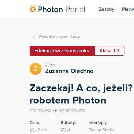
Zasoby
Pierw
Powrót do scenariuszy
Edukacja wczesnoszkolna
Klasa: 1-3
Autor:
Z
Zuzanna Olechno
Zaczekaj! A co, jeżeli?
robotem Photon
informatyka • programowanie
Czas:
Roboty:
Interfejsy:
45
min.
x
1
Photon Blocks