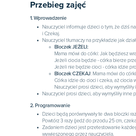
Przebieg zajęć
1. Wprowadzenie
Nauczyciel informuje dzieci o tym, że dziś 
i Czekaj.
Nauczyciel tłumaczy na przykładzie jak dział
Bloczek JEŻELI:
Mama mówi do córki: Jak będziesz wraca
Jeżeli ciocia będzie - córka bierze prz
Jeżeli nie będzie cioci - córka idzie p
Bloczek CZEKAJ
: Mama mówi do córki:
Córka idzie do cioci i czeka, aż ciocia
Nauczyciel prosi dzieci, aby wymyśliły 
Nauczyciel prosi dzieci, aby wymyśliły inne 
2. Programowanie
Dzieci będą porównywały te dwa bloczki raz
Powtórz 3 razy (jedź do przodu 25 cm, czekaj
Zadaniem dzieci jest przetestowanie każde
wywieszonego przez nauczyciela.