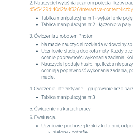
2.
Nauczyciel wyjaśnia uczniom pojęcia: liczby parz
d5c5429d140d2fa4f326/interactive-content-liczby
Tablica manipulacyjna nr 1 - wyjaśnienie poję
Tablica manipulacyjna nr 2 - łączenie w pary
3.
Ćwiczenia z robotem Photon
Na macie nauczyciel rozkłada w dowolny spos
Uczniowie siadają dookoła maty. Każdy otrz
ocenie poprawności wykonania zadania. Kol
Nauczyciel podaje hasło, np. liczba nieparz
oceniają poprawność wykonania zadania, po
macie.
4. Ćwiczenie interaktywne - grupowanie liczb parz
Tablica manipulacyjna nr 3
5. Ćwiczenie na kartach pracy
6.
Ewaluacja.
Uczniowie podnoszą lizaki z kolorami, odpow
zielony - potrafię,