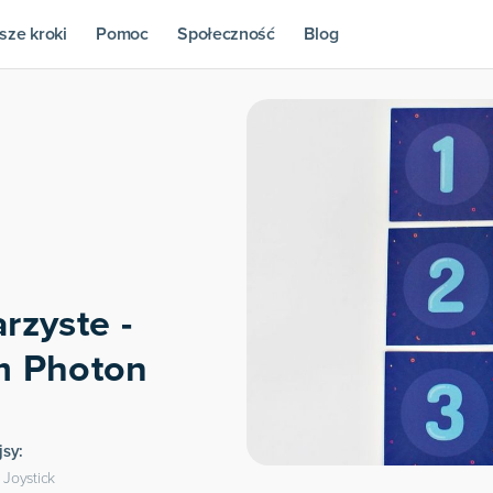
sze kroki
Pomoc
Społeczność
Blog
rzyste -
m Photon
jsy:
 Joystick