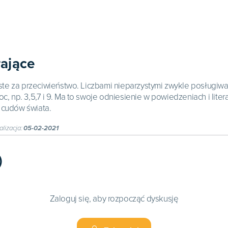
rające
yste za przeciwieństwo. Liczbami nieparzystymi zwykle posługiwal
c, np. 3,5,7 i 9. Ma to swoje odniesienie w powiedzeniach i liter
 cudów świata.
alizacja:
05-02-2021
)
Zaloguj się, aby rozpocząć dyskusję