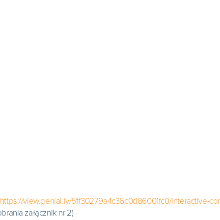
https://view.genial.ly/5ff30279a4c36c0d86001fc0/interactive-con
obrania załącznik nr 2)