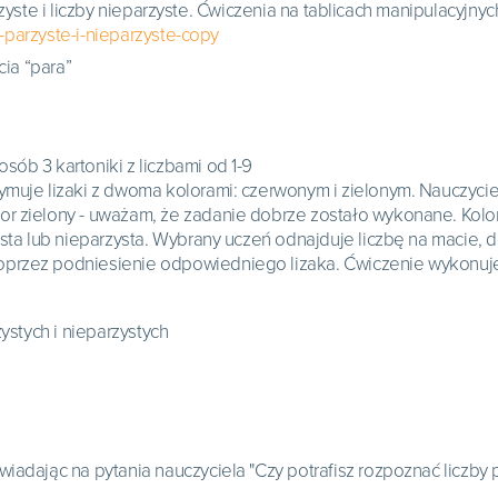
yste i liczby nieparzyste. Ćwiczenia na tablicach manipulacyjnych
-parzyste-i-nieparzyste-copy
cia “para”
ób 3 kartoniki z liczbami od 1-9
ymuje lizaki z dwoma kolorami: czerwonym i zielonym. Nauczycie
or zielony - uważam, że zadanie dobrze zostało wykonane. Kolo
ysta lub nieparzysta. Wybrany uczeń odnajduje liczbę na macie, 
przez podniesienie odpowiedniego lizaka. Ćwiczenie wykonujemy
ystych i nieparzystych
iadając na pytania nauczyciela "Czy potrafisz rozpoznać liczby 