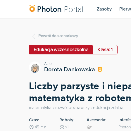
Zasoby
Pierw
Powrót do scenariuszy
Edukacja wczesnoszkolna
Klasa: 1
Autor:
Dorota Dankowska
Liczby parzyste i niepa
matematyka z robote
matematyka • rozwój poznawczy • edukacja zdalna
Czas:
Roboty:
Akcesoria:
Interfe
45
min.
x
1
Photon