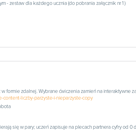
m - zestaw dla każdego ucznia (do pobrania załącznik nr 1 )
w formie zdalnej. Wybrane ćwiczenia zamień na interaktywne zad
-content-liczby-parzyste-i-nieparzyste-copy
robota
ierają się w pary; uczeń zapisuje na plecach partnera cyfry od 0 