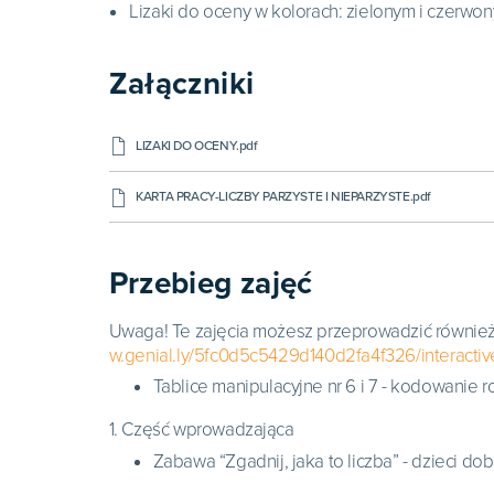
Lizaki do oceny w kolorach: zielonym i czerwony
Załączniki
LIZAKI DO OCENY.pdf
KARTA PRACY-LICZBY PARZYSTE I NIEPARZYSTE.pdf
Przebieg zajęć
Uwaga! Te zajęcia możesz przeprowadzić również 
w.genial.ly/5fc0d5c5429d140d2fa4f326/interactive
Tablice manipulacyjne nr 6 i 7 - kodowanie 
1. Część wprowadzająca
Zabawa “Zgadnij, jaka to liczba” - dzieci dob