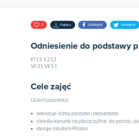
3
Udostępnij
Udostępnij
Pobierz
Odniesienie do podstawy 
II 1.1,3; II 2.1,2

VII 3.1; VII 5.1
Cele zajęć
Uczeń/uczennica:
wskazuje liczby parzyste i nieparzyste
określa kierunki na płaszczyźnie: do przodu, p
steruje robotem Photon