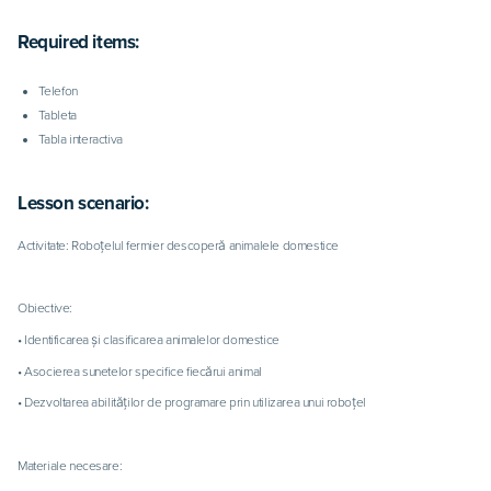
Required items:
Telefon
Tableta
Tabla interactiva
Lesson scenario:
Activitate: Roboțelul fermier descoperă animalele domestice
Obiective:
• Identificarea și clasificarea animalelor domestice
• Asocierea sunetelor specifice fiecărui animal
• Dezvoltarea abilităților de programare prin utilizarea unui roboțel
Materiale necesare: