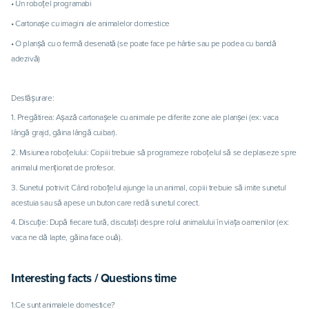
• Un roboțel programabi
• Cartonașe cu imagini ale animalelor domestice
• O planșă cu o fermă desenată (se poate face pe hârtie sau pe podea cu bandă
adezivă)
Desfășurare:
1. Pregătirea: Așază cartonașele cu animale pe diferite zone ale planșei (ex: vaca
lângă grajd, găina lângă cuibar).
2. Misiunea roboțelului: Copiii trebuie să programeze roboțelul să se deplaseze spre
animalul menționat de profesor.
3. Sunetul potrivit: Când roboțelul ajunge la un animal, copiii trebuie să imite sunetul
acestuia sau să apese un buton care redă sunetul corect.
4. Discuție: După fiecare tură, discutați despre rolul animalului în viața oamenilor (ex:
vaca ne dă lapte, găina face ouă).
Interesting facts / Questions time
1.Ce sunt animalele domestice?