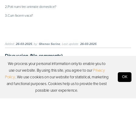
2.Poti numi trei animale domestice?
3.Cum facem vaca?
Added:
26-03-2025
, by:
Ghenov Sorina
, Last update:
26-03-2025
Discussion (No comments)
We process your personal information only to enable you to
use our website. By using this site, you agree to our
Privacy
Log in to start a discussion
OK
Policy
. We use cookies on our website for statistical, marketing
and functional purposes. Cookies help us to provide the best
Log in
possible user experience.
Photon
Resources