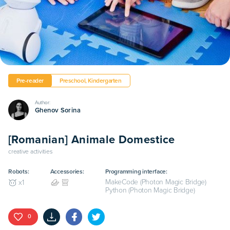
Pre-reader
Preschool, Kindergarten
Author:
Ghenov Sorina
[Romanian] Animale Domestice
creative activities
Robots:
Accessories:
Programming interface:
MakeCode (Photon Magic Bridge)
x
1
Python (Photon Magic Bridge)
0