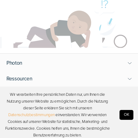
Photon
Ressourcen
Support
Wir verarbeiten Ihre persönlichen Daten nur, um Ihnen die
Nutzung unserer Website zu ermöglichen. Durch die Nutzung
dieser Seite erklären Sie sich mit unseren
Bleiben Sie in Kontakt
OK
Datenschutzbestimmungen
einverstanden. Wir verwenden
Cookies auf unserer Website für statistische, Marketing- und
Funktionszwecke. Cookies helfen uns, Ihnen die bestmögliche
Urheberrecht © 2026 Photon. Alle Rechte vorbehalten.
Benutzererfahrung zu bieten.