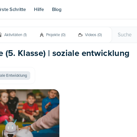
rste Schritte
Hilfe
Blog
Aktivitäten
(
1
)
Projekte
(
0
)
Videos
(
0
)
e (5. Klasse) | soziale entwicklung
iale Entwicklung