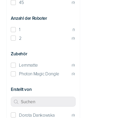
45
(
0
)
Anzahl der Roboter
1
(
1
)
2
(
0
)
Zubehör
Lernmatte
(
0
)
Photon Magic Dongle
(
0
)
Erstellt von
Dorota Dankowska
(
0
)