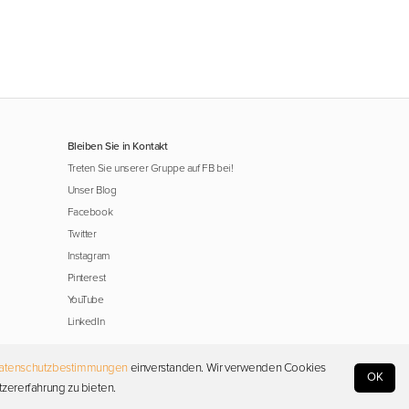
Bleiben Sie in Kontakt
Treten Sie unserer Gruppe auf FB bei!
Unser Blog
Facebook
Twitter
Instagram
Pinterest
YouTube
LinkedIn
atenschutzbestimmungen
einverstanden. Wir verwenden Cookies
OK
tzererfahrung zu bieten.