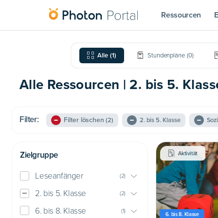
Ressourcen
E
Alle
(
1
)
Stundenpläne
(
0
)
Alle Ressourcen | 2. bis 5. Klass
Filter:
Filter löschen
(2)
2. bis 5. Klasse
Soz
Zielgruppe
Aktivität
Leseanfänger
(
2
)
2. bis 5. Klasse
(
2
)
6. bis 8. Klasse
(
1
)
6. bis 8. Klasse