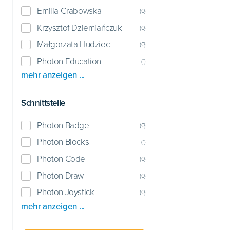
Emilia Grabowska
(
0
)
Krzysztof Dziemiańczuk
(
0
)
Małgorzata Hudziec
(
0
)
Photon Education
(
1
)
mehr anzeigen ...
Schnittstelle
Photon Badge
(
0
)
Photon Blocks
(
1
)
Photon Code
(
0
)
Photon Draw
(
0
)
Photon Joystick
(
0
)
mehr anzeigen ...