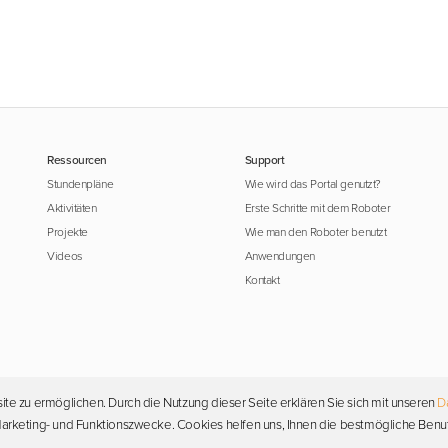
Ressourcen
Support
Stundenpläne
Wie wird das Portal genutzt?
Aktivitäten
Erste Schritte mit dem Roboter
Projekte
Wie man den Roboter benutzt
Videos
Anwendungen
Kontakt
ite zu ermöglichen. Durch die Nutzung dieser Seite erklären Sie sich mit unseren
D
Urheberrecht © 2026 Photon. Alle Rechte vorbehalten.
, Marketing- und Funktionszwecke. Cookies helfen uns, Ihnen die bestmögliche Benu