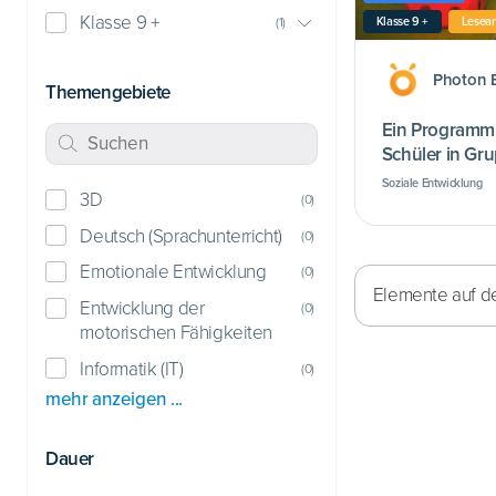
Klasse 9 +
Klasse 9 +
Lesean
(
1
)
Photon 
Themengebiete
Ein Programm, 
Schüler in Gru
Soziale Entwicklung
3D
(
0
)
Deutsch (Sprachunterricht)
(
0
)
Emotionale Entwicklung
(
0
)
Elemente auf de
Entwicklung der
(
0
)
motorischen Fähigkeiten
Informatik (IT)
(
0
)
mehr anzeigen ...
Dauer