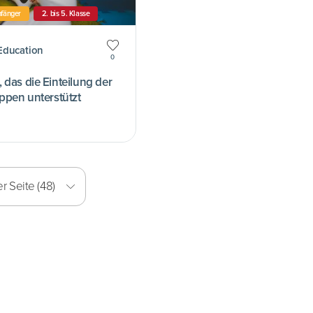
fänger
2. bis 5. Klasse
Education
0
das die Einteilung der
ppen unterstützt
r Seite (48)